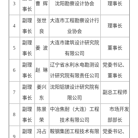
3
曹 辉
沈阳勘察设计协会
理事长
事长
副理
张世
大连市工程勘察设计行
4
理事长
事长
良
业协会
副理
大连市建筑设计研究院
5
姜 波
董事长
事长
有限公司
副理
辽宁省水利水电勘测设
党委书记、
6
赵 琳
事长
计研究院有限责任公司
董事长
副理
姜兴
沈阳铝镁设计研究院有
7
副总工程师
事长
东
限公司
副理
陈景
中冶焦耐（大连）工程
市场开发
8
事长
荣
技术有限公司
部部长
副理
冯占
鞍钢集团工程技术有限
党委书记、
9