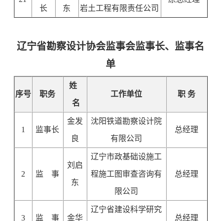
长
东
岩土工程有限责任公司
辽宁省勘察设计协会监事会监事长、监事名
单
姓
序号
职务
工作单位
职 务
名
金发
沈阳铁道勘察设计院
1
监事长
总经理
良
有限公司
辽宁市政基础设施工
刘启
2
监 事
程施工图审查咨询有
总经理
东
限公司
辽宁省建设科学研究
3
监 事
金华
总经理