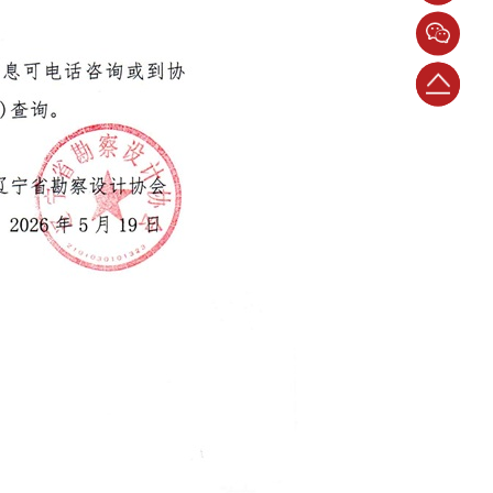
话：
024-
返
23398786
回
顶
部